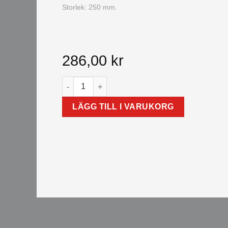
Storlek:
250 mm.
286,00
kr
TOPLINE ROLLER TWIST mängd
LÄGG TILL I VARUKORG