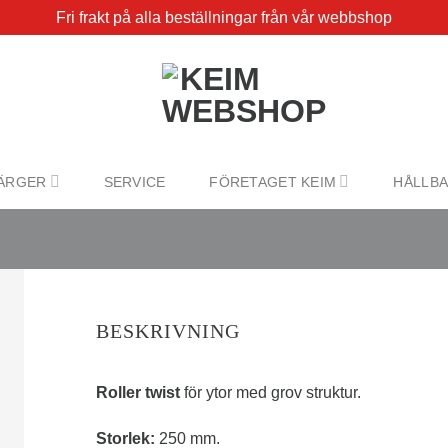
Fri frakt på alla beställningar från vår webbshop
ÄRGER
SERVICE
FÖRETAGET KEIM
HÅLLB
BESKRIVNING
Roller twist
för ytor med grov struktur.
Storlek:
250 mm.