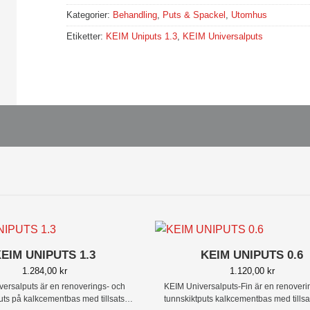
Kategorier:
Behandling
,
Puts & Spackel
,
Utomhus
Etiketter:
KEIM Uniputs 1.3
,
KEIM Universalputs
+
EIM UNIPUTS 1.3
KEIM UNIPUTS 0.6
1.284,00
kr
1.120,00
kr
versalputs
är en renoverings- och
KEIM Universalputs-Fin
är en renoveri
ts på kalkcementbas med tillsatser
tunnskiktputs kalkcementbas med tillsa