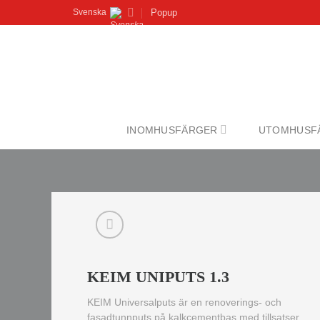
Skip
Popup
Svenska
to
content
INOMHUSFÄRGER
UTOMHUSF
KEIM UNIPUTS 1.3
KEIM Universalputs
är en renoverings- och
fasadtunnputs på kalkcementbas med tillsatser