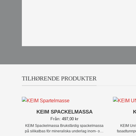
TILHØRENDE PRODUKTER
+
+
KEIM SPACKELMASSA
K
Från:
497,00
kr
KEIM Spackelmassa
Bruksfärdig spackelmassa
KEIM Uni
på silikatbas för mineraliska underlag inom- och
fasadtunnpu