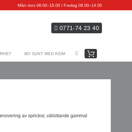
Mån–tors 08.00–15.00 / Fredag 08.00–14.00
0771-74 23 40
ARHET
BO SUNT MED KEIM
enovering av sprickor, välsittande gammal