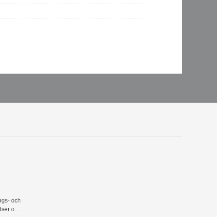
ngs- och
tser och