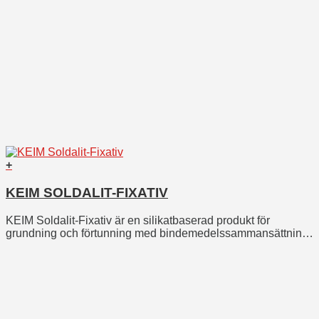
+
KEIM SOLDALIT-FIXATIV
KEIM Solda
lit-Fixativ är en silikatbaserad produkt för
grundning och förtunning med bindemedelssammansättning
bestående av kiselsol och kalievattenglas.