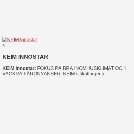
+
KEIM INNOSTAR
KEIM Innostar:
FOKUS PÅ BRA INOMHUSKLIMAT OCH
VACKRA FÄRGNYANSER. KEIM silikatfärger är
mineraliska, diffusionsöppna och emissionsfria. Därför
skapar de utmärkta förutsättningar för ett hälsosamt
inomhusklimat.