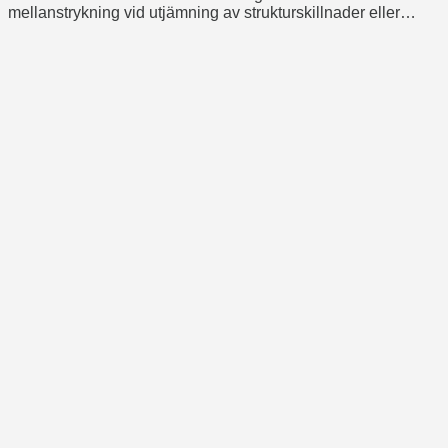
mellanstrykning vid utjämning av strukturskillnader eller
sprickor/krackeleringar.