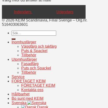
Vælg hvor du ønsker at male
Indendørs
Udendørs
© 2026 KEIM Scandinavia, Filial Sverige – Org.nr.
516403063601
Sök
efter:
Inomhusfärger
Väggfärg och takfärg
Puts & Spackel
Tillbehör
Utomhusfärger
Fasadfärg
Puts och Spackel
Tillbehör
Service
FÖRETAGET KEIM
FÖRETAGET KEIM
Kontakta oss
Hållbarhet
Bo sunt med KEIM
Svenska
Dansk