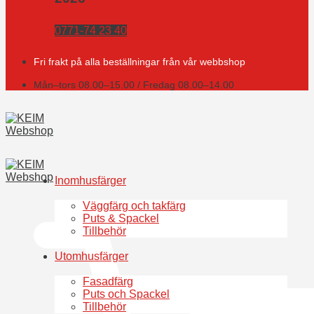
0771-74 23 40
Fri frakt på alla beställningar från vår webbshop
Mån–tors 08.00–15.00 / Fredag 08.00–14.00
Inomhusfärger
Väggfärg och takfärg
Puts & Spackel
Tillbehör
Utomhusfärger
Fasadfärg
Puts och Spackel
Tillbehör