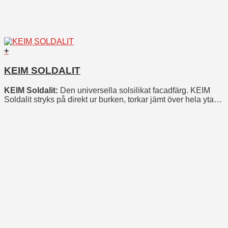
+
KEIM SOLDALIT
KEIM Soldalit:
Den universella solsilikat facadfärg. KEIM
Soldalit stryks på direkt ur burken, torkar jämt över hela ytan
och har utmärkt täckning.