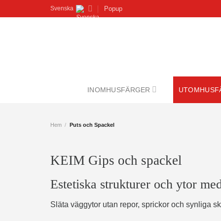
Skip
Popup
Svenska
to
content
INOMHUSFÄRGER
UTOMHUSF
Hem
/
Puts och Spackel
KEIM Gips och spackel
Estetiska strukturer och ytor me
Släta väggytor utan repor, sprickor och synliga sk