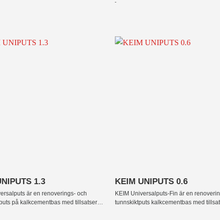
n därför snabbt och lätt komma igång med enklare reparationer
 slipas inför spackling eller målning.
erar på de flesta underlag vid såväl fyllnads- som punktspacklin
h hållbara produkter som tagits fram för att skapa och forma b
fekter.
ts- och spackelprodukter kan du på mineralisk bas ge fasader oc
+
NIPUTS 1.3
KEIM UNIPUTS 0.6
ersalputs
är en renoverings- och
KEIM Universalputs-Fin
är en renoverin
puts på kalkcementbas med tillsatser
tunnskiktputs kalkcementbas med tillsa
fiberarmering.