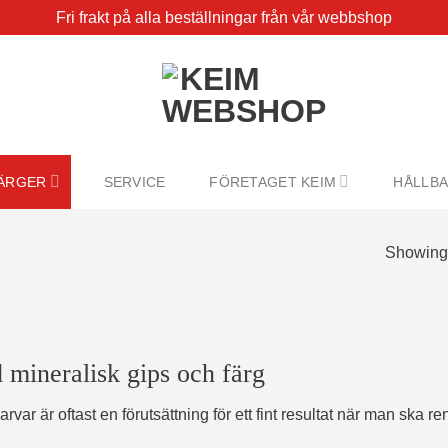
Fri frakt på alla beställningar från vår webbshop
ÄRGER
SERVICE
FÖRETAGET KEIM
HÅLLB
Showing 
d mineralisk gips och färg
arvar är oftast en förutsättning för ett fint resultat när man sk