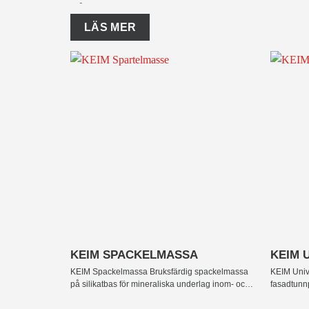
Våra spackelprodukter är bruksfärdiga och du ka
LÄS MER
Vid större repor och sprickor kan väggarna behöva
Våra mineraliska puts- och spackelprodukter fung
KEIMs mineralputs och spackelmassa är starka oc
att åstadkomma släta ytor, strukturer och specialef
Designmöjligheterna är oändliga och med våra pu
+
+
KEIM SPACKELMASSA
KEIM U
KEIM Spackelmassa
Bruksfärdig spackelmassa
KEIM Univ
på silikatbas för mineraliska underlag inom- och
fasadtunn
utomhus.
och fibrer.