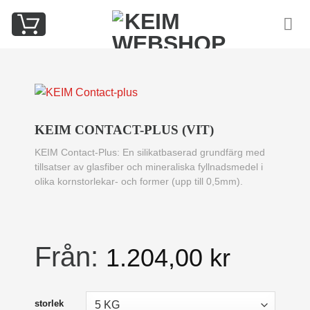
Skip
to
content
KEIM CONTACT-PLUS (VIT)
KEIM Contact-Plus:
En silikatbaserad grundfärg med
tillsatser av glasfiber och mineraliska fyllnadsmedel i
olika kornstorlekar- och former (upp till 0,5mm).
Från:
1.204,00
kr
storlek