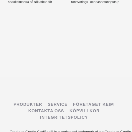
spackelmassa på silikatbas för
renoverings- och fasadtunnputs på
mineraliska underlag inom- och
kalkcementbas med tillsatser och
utomhus.
fibrer.
PRODUKTER
SERVICE
FÖRETAGET KEIM
KONTAKTA OSS
KÖPVILLKOR
INTEGRITETSPOLICY
Cradle to Cradle Certified® is a registered trademark of the Cradle to Cradle