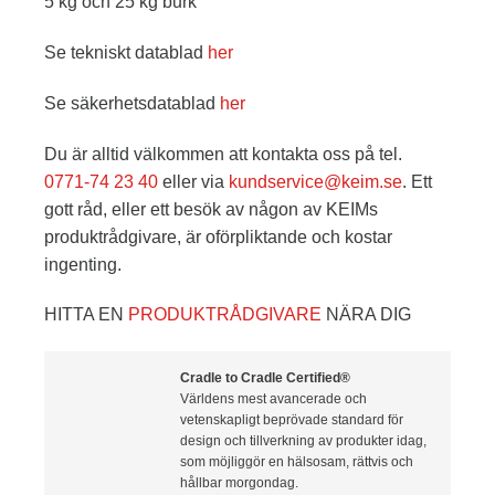
5 kg och 25 kg burk
Se tekniskt datablad
her
Se säkerhetsdatablad
her
Du är alltid välkommen att kontakta oss på tel.
0771-74 23 40
eller via
kundservice@keim.se
. Ett
gott råd, eller ett besök av någon av KEIMs
produktrådgivare, är oförpliktande och kostar
ingenting.
HITTA EN
PRODUKTRÅDGIVARE
NÄRA DIG
Cradle to Cradle Certified®
Världens mest avancerade och
vetenskapligt beprövade standard för
design och tillverkning av produkter idag,
som möjliggör en hälsosam, rättvis och
hållbar morgondag.