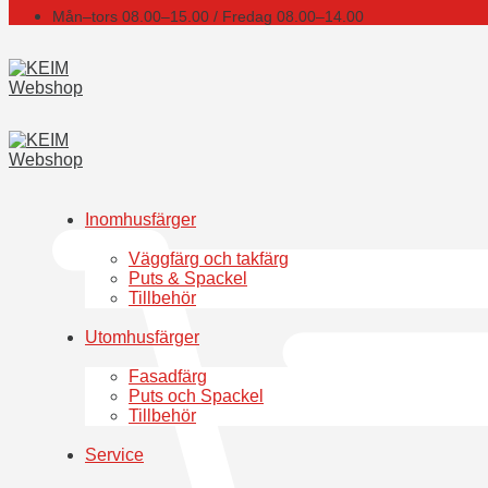
Mån–tors 08.00–15.00 / Fredag 08.00–14.00
Inomhusfärger
Väggfärg och takfärg
Puts & Spackel
Tillbehör
Utomhusfärger
Fasadfärg
Puts och Spackel
Tillbehör
Service