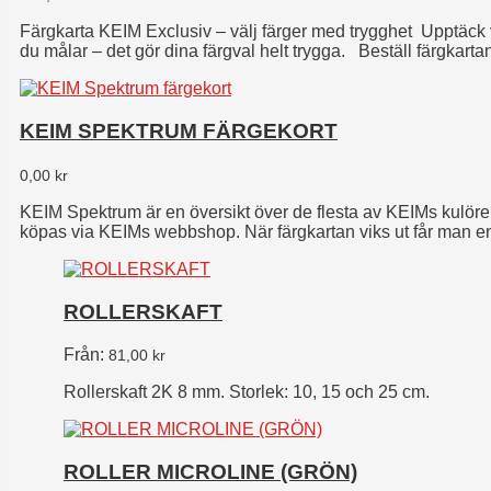
Färgkarta KEIM Exclusiv – välj färger med trygghet Upptäck 
du målar – det gör dina färgval helt trygga. Beställ färgkarta
webbutiken för att handla färg eller [...]
KEIM SPEKTRUM FÄRGEKORT
0,00
kr
KEIM Spektrum är en översikt över de flesta av KEIMs kulöre
köpas via KEIMs webbshop. När färgkartan viks ut får man enk
vackert matta yta som alla KEIMs mineraliska färger [...]
ROLLERSKAFT
Från:
81,00
kr
Rollerskaft 2K 8 mm.
Storlek:
10, 15 och 25 cm.
ROLLER MICROLINE (GRÖN)