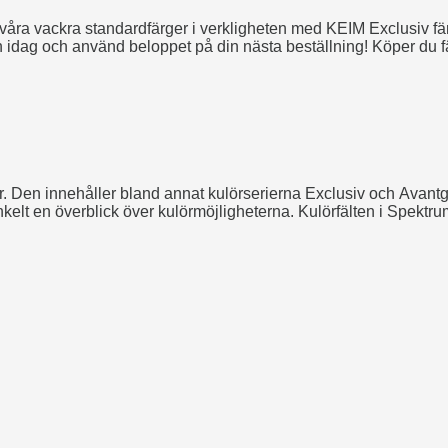
våra vackra standardfärger i verkligheten med KEIM Exclusiv fä
n idag och använd beloppet på din nästa beställning! Köper du fä
r. Den innehåller bland annat kulörserierna Exclusiv och Avant
elt en överblick över kulörmöjligheterna. Kulörfälten i Spektru